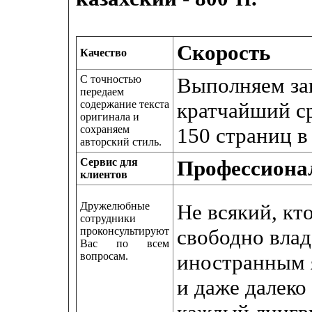
Скорость
Качество
С точностью
Выполняем за
передаем
содержание текста
кратчайший ср
оригинала и
сохраняем
150 страниц в 
авторский стиль.
Сервис для
Профессиона
клиентов
Дружелюбные
Не всякий, кт
сотрудники
проконсультируют
свободно влад
Вас по всем
вопросам.
иностранным 
и даже далеко